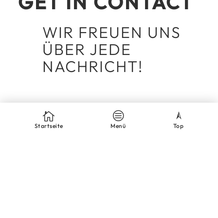
GET IN CONTACT
WIR FREUEN UNS
ÜBER JEDE
NACHRICHT!
MyTeamSport.at ist dein Shopsystem für Team-
Sport-Ausstattung aus der Steiermark.
Startseite
Menü
Top
E-Mail:
support@myteamsport.at